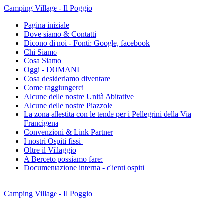
Camping Village - Il Poggio
Pagina iniziale
Dove siamo & Contatti
Dicono di noi - Fonti: Google, facebook
Chi Siamo
Cosa Siamo
Oggi - DOMANI
Cosa desideriamo diventare
Come raggiungerci
Alcune delle nostre Unità Abitative
Alcune delle nostre Piazzole
La zona allestita con le tende per i Pellegrini della Via
Francigena
Convenzioni & Link Partner
I nostri Ospiti fissi
Oltre il Villaggio
A Berceto possiamo fare:
Documentazione interna - clienti ospiti
Camping Village - Il Poggio