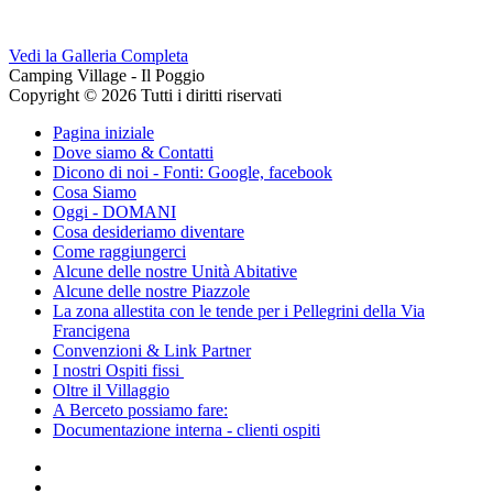
Vedi la Galleria Completa
Camping Village - Il Poggio
Copyright © 2026 Tutti i diritti riservati
Pagina iniziale
Dove siamo & Contatti
Dicono di noi - Fonti: Google, facebook
Cosa Siamo
Oggi - DOMANI
Cosa desideriamo diventare
Come raggiungerci
Alcune delle nostre Unità Abitative
Alcune delle nostre Piazzole
La zona allestita con le tende per i Pellegrini della Via
Francigena
Convenzioni & Link Partner
I nostri Ospiti fissi
Oltre il Villaggio
A Berceto possiamo fare:
Documentazione interna - clienti ospiti